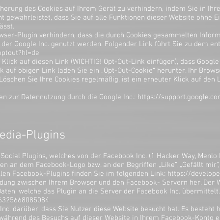
icherung des Cookies auf Ihrem Gerät zu verhindern, indem Sie in I
ht gewährleistet, dass Sie auf alle Funktionen dieser Website ohne
ässt.
wser-Plugin verhindern, dass die durch Cookies gesammelten Informa
 der Google Inc. genutzt werden. Folgender Link führt Sie zu dem en
optout?hl=de
 Klick auf diesen Link (WICHTIG! Opt-Out-Link einfügen), dass Google
ck auf obigen Link laden Sie ein „Opt-Out-Cookie“ herunter. Ihr Bro
 Löschen Sie Ihre Cookies regelmäßig, ist ein erneuter Klick auf den
en zur Datennutzung durch die Google Inc.:
https://support.google.c
edia-Plugins
ocial Plugins, welches von der Facebook Inc. (1 Hacker Way, Menlo P
en an dem Facebook-Logo bzw. an den Begriffen „Like“, „Gefällt mir“
llen Facebook-Plugins finden Sie im folgenden Link:
https://develop
indung zwischen Ihrem Browser und den Facebook- Servern her. Der W
ten, welche das Plugin an die Server der Facebook Inc. übermittelt.
86325668085084
nc. darüber, dass Sie Nutzer diese Website besucht hat. Es besteht hi
 während des Besuchs auf dieser Website in Ihrem Facebook-Konto e