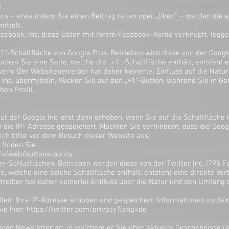
.
ins – etwa indem Sie einen Beitrag teilen oder „liken“ – werden die
ittelt.
acebook. Inc. diese Daten mit Ihrem Facebook-Konto verknüpft, logge
+1“-Schaltfläche von Google Plus. Betrieben wird diese von der Goog
chen Sie eine Seite, welche die „+1“-Schaltfläche enthält, entsteht 
rn. Der Websitebetreiber hat daher keinerlei Einfluss auf die Natu
Inc. übermitteln. Klicken Sie auf den „+1“-Button, während Sie in Go
hen Profil.
 der Google Inc. erst dann erhoben, wenn Sie auf die Schaltfläche k
die IP- Adresse gespeichert. Möchten Sie verhindern, dass die Googl
ich bitte vor dem Besuch dieser Website aus.
 finden Sie
/+/web/buttons-policy.
er-Schlatflächen. Betrieben werden diese von der Twitter Inc. (795 Fo
e, welche eine solche Schaltfläche enthält, entsteht eine direkte 
reiber hat daher keinerlei Einfluss über die Natur und den Umfang 
 allein Ihre IP-Adresse erhoben und gespeichert. Informationen zu
Sie hier:
https://twitter.com/privacy?lang=de
einen Newsletter an, in welchem er Sie über aktuelle Geschehnisse u