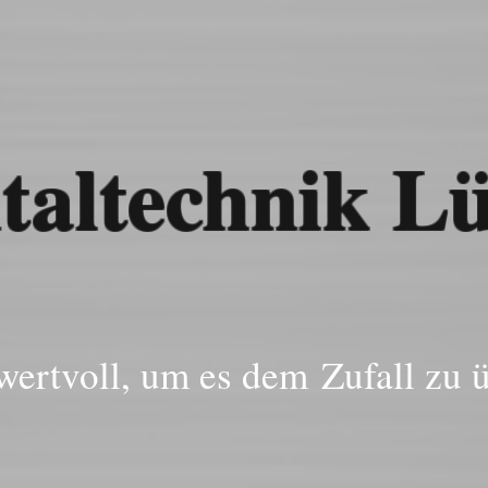
taltechnik Lü
wertvoll, um es dem Zufall zu ü